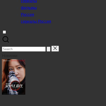
сериалы
фильмы
Россия
сериалы Россия
Search
for:
Новинки