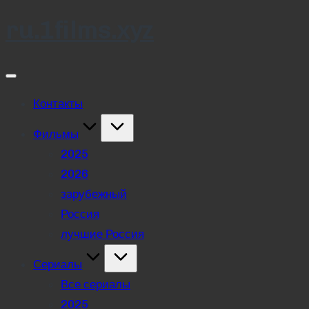
ru.1films.xyz
Skip
to
content
Контакты
Фильмы
2025
2026
зарубежный
Россия
лучшие Россия
Сериалы
Все сериалы
2025